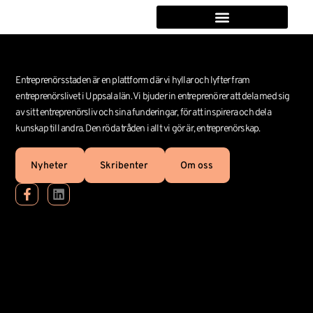
Entreprenörsstaden är en plattform där vi hyllar och lyfter fram
entreprenörslivet i Uppsala län. Vi bjuder in entreprenörer att dela med sig
av sitt entreprenörsliv och sina funderingar, för att inspirera och dela
kunskap till andra. Den röda tråden i allt vi gör är, entreprenörskap.
Nyheter
Skribenter
Om oss